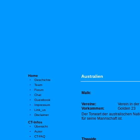
Home
Australien
Geschichte
Team
Forum
Malic
Chat
Guestbook
Vereine:
Verein in de
Impressum
Vorkommen:
Golden 23
Link_us
Der Torwart der australischen Nati
Disclaimer
für seine Mannschaft ist.
CT-Infos
Übersicht
Autor
CT-FAQ
Thwaide