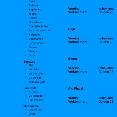
Story
Episoden
Vereine:
unbekannt
Ergebnisse
Vorkommen:
Golden 23
Teams
Spieler
Charaktere
Spezialtechniken
Deja
Synchronsprecher
Kalender
Vereine:
unbekannt
Spitznamen
Vorkommen:
Golden 23
Screenshots
Games
Manga
DVDs
Glenn
Specials
JFA
Vereine:
unbekannt
Vorbilder
Vorkommen:
Golden 23
Wusstest du...
CT Offside
Tsubasa Café
Fan Stuff
Alo Phard
KALTZA!
CT-Manager
Vereine:
unbekannt
Fun-Projekte
Vorkommen:
Golden 23
Multimedia
Downloads
Links