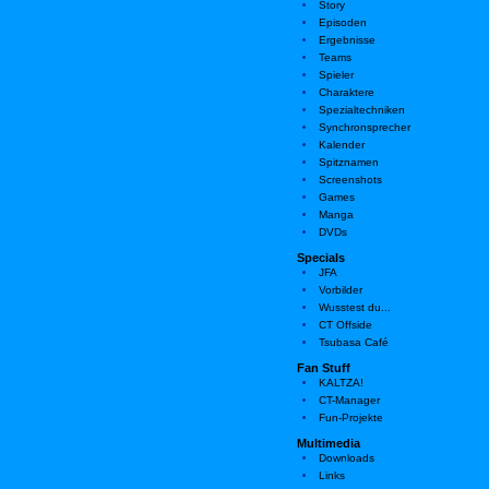
Story
Episoden
Ergebnisse
Teams
Spieler
Charaktere
Spezialtechniken
Synchronsprecher
Kalender
Spitznamen
Screenshots
Games
Manga
DVDs
Specials
JFA
Vorbilder
Wusstest du...
CT Offside
Tsubasa Café
Fan Stuff
KALTZA!
CT-Manager
Fun-Projekte
Multimedia
Downloads
Links