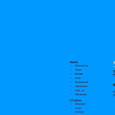
Home
Geschichte
Team
T
Forum
T
Chat
Guestbook
B
Impressum
Link_us
I
Disclaimer
m
CT-Infos
Übersicht
Autor
CT-FAQ