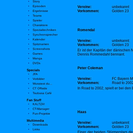
Story
Episoden
Vereine:
unbekannt
Vorkommen:
Golden 23
Ergebnisse
Teams
Spieler
Charaktere
Romendal
Spezialtechniken
Synchronsprecher
Kalender
Vereine:
unbekannt
Spitznamen
Vorkommen:
Golden 23
Screenshots
Er ist der Kapitän der dänischen
Games
Dennis Rommedahl bennant.
Manga
DVDs
Peter Coleman
Specials
JFA
Vereine:
FC Bayern 
Vorbilder
Vorkommen:
Road to 200
Wusstest du...
In Road to 2002, spielt er bei den
CT Offside
Tsubasa Café
Fan Stuff
KALTZA!
CT-Manager
Haas
Fun-Projekte
Multimedia
Vereine:
unbekannt
Downloads
Vorkommen:
Golden 23
Links
Einer der beiden Stürmerstars de