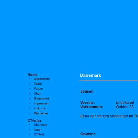
Home
Dänemark
Geschichte
Team
Forum
Jensen
Chat
Guestbook
Vereine:
unbekannt
Impressum
Vorkommen:
Golden 23
Link_us
Disclaimer
Einer der starken Verteidiger im
CT-Infos
Übersicht
Autor
Gransen
CT-FAQ